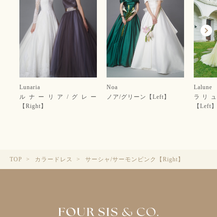
Lunaria
Noa
Lalune
ルナーリア/グレー
ノア/グリーン【Left】
ラリュ
【Right】
【Left
サーシャ/サーモンピンク【Right】
TOP
カラードレス