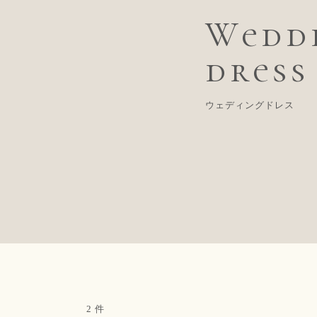
Wedd
dress
ウェディングドレス
2
件