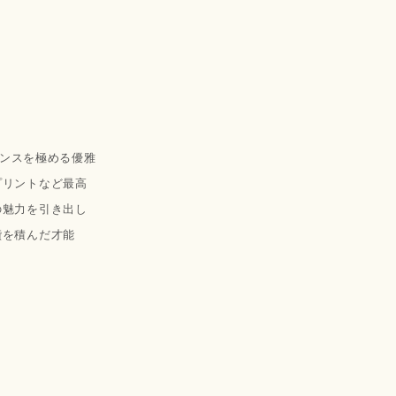
ガンスを極める優雅
プリントなど最高
の魅力を引き出し
鑽を積んだ才能