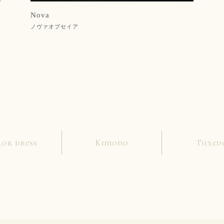
Nova
ノヴァオブセイア
lor dress
Kimono
Tuxed