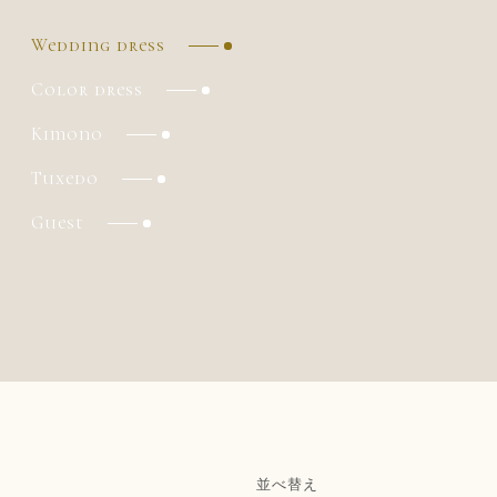
Wedding dress
Color dress
Kimono
Tuxedo
Guest
並べ替え