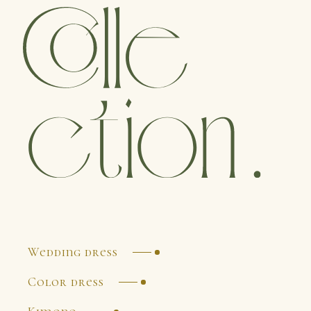
Wedding dress
Color dress