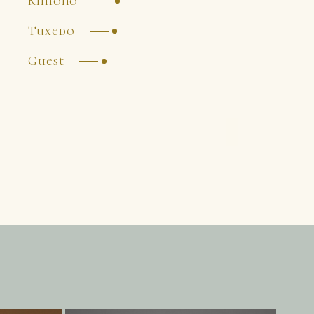
Kimono
Tuxedo
Guest