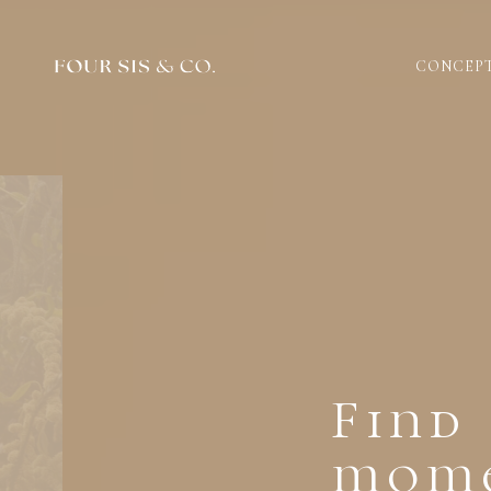
CONCEP
Find
mome