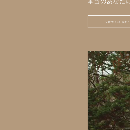
本当のあなた
view concep