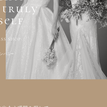
 truly
self
SS SHOP
カンパニー