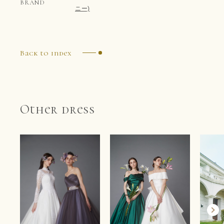
BRAND
ニー)
Back to index
Other dress