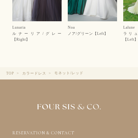
Lunaria
Noa
Lalune
ルナーリア/グレー
ノア/グリーン【Left】
ラリュ
【Right】
【Left
モネット/レッド
TOP
カラードレス
RESERVATION & CONTACT