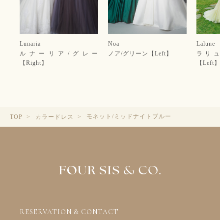
Lunaria
Noa
Lalune
ルナーリア/グレー
ノア/グリーン【Left】
ラリュ
【Right】
【Left
モネット/ミッドナイトブルー
TOP
カラードレス
RESERVATION & CONTACT