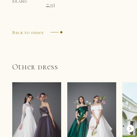
BRAND
ニー)
Back to index
Other dress